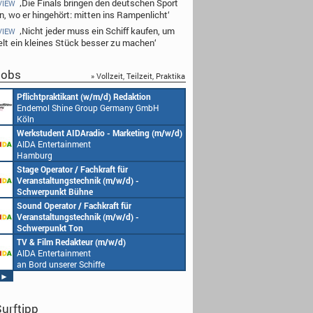
‚Die Finals bringen den deutschen Sport
VIEW
n, wo er hingehört: mitten ins Rampenlicht‘
‚Nicht jeder muss ein Schiff kaufen, um
VIEW
elt ein kleines Stück besser zu machen‘
obs
» Vollzeit, Teilzeit, Praktika
Pflichtpraktikant (w/m/d) Redaktion
Endemol Shine Group Germany GmbH
Köln
Werkstudent AIDAradio - Marketing (m/w/d)
AIDA Entertainment
Hamburg
Stage Operator / Fachkraft für
Veranstaltungstechnik (m/w/d) -
Schwerpunkt Bühne
AIDA Entertainment
Sound Operator / Fachkraft für
an Bord unserer Schiffe
Veranstaltungstechnik (m/w/d) -
Schwerpunkt Ton
AIDA Entertainment
TV & Film Redakteur (m/w/d)
an Bord unserer Schiffe
AIDA Entertainment
an Bord unserer Schiffe
►
urftipp