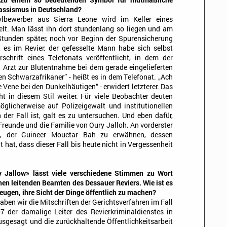
 zu einem so bedeutenden Symbol für mutmaßliche
Rassismus in Deutschland?
lbewerber aus Sierra Leone wird im Keller eines
elt. Man lässt ihn dort stundenlang so liegen und am
 Stunden später, noch vor Beginn der Spurensicherung
t es im Revier: der gefesselte Mann habe sich selbst
chrift eines Telefonats veröffentlicht, in dem der
n Arzt zur Blutentnahme bei dem gerade eingelieferten
nen Schwarzafrikaner” - heißt es in dem Telefonat. „Ach
 Vene bei den Dunkelhäutigen“ - erwidert letzterer. Das
ht in diesem Stil weiter. Für viele Beobachter deuten
licherweise auf Polizeigewalt und institutionellen
der Fall ist, galt es zu untersuchen. Und eben dafür,
Freunde und die Familie von Oury Jalloh. An vorderster
rs, der Guineer Mouctar Bah zu erwähnen, dessen
hat, dass dieser Fall bis heute nicht in Vergessenheit
 Jallow» lässt viele verschiedene Stimmen zu Wort
en leitenden Beamten des Dessauer Reviers. Wie ist es
eugen, ihre Sicht der Dinge öffentlich zu machen?
aben wir die Mitschriften der Gerichtsverfahren im Fall
7 der damalige Leiter des Revierkriminaldienstes in
sgesagt und die zurückhaltende Öffentlichkeitsarbeit