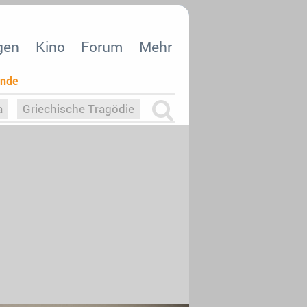
gen
Kino
Forum
Mehr
ende
a
Griechische Tragödie
m
Die Macht der KI
26
nisvergabe
dcast-Reviews
Upfronts21