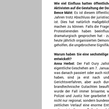
Wie viel Einfluss hatten öffentli
Aktivisten auf die Gestaltung der 
Bence Máté:
Es ist diesem öffentli
Jahren trotz Abschluss der jurist
ist. Dies hat natürlich maßgeblic
machen zu können. Falls die Frage
Protestierenden haben beeinfl
dramaturgisch gesprochen hat - zu
heute jährlich organisierten Demo
geholfen, die ungebrochene Signifik
Warum haben Sie eine sechsteilige
entwickelt?
Anna Herbst:
Der Fall Oury Jall
eigentliche Geschehen am 7. Januar
was danach passiert oder auch nicht
haben, sind ja erst nach un
Gerichtsverfahren, aber auch durc
brandtechnische Gutachten beauf
wurde der Fall immer brisanter, w
Polizei und Justiz hier gearbeitet 
nicht nur regional, sondern bundesw
zeitlichen Verlauf eine enorme En