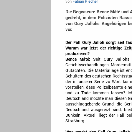
von
Fabian Riedner
Die Regisseure Bence Máté und A
gedreht, in dem Polizisten Rass
von Oury Jallohs Angehörigen b
vor.
Der Fall Oury Jalloh sorgt seit f
Warum war jetzt der richtige Ze
produzieren?
Bence Máté:
Seit Oury Jallohs
Gerichtsverhandlungen, Mordermittl
Gutachten. Die Materiallage ist en
Schultern des deutschen Rechtsstaa
der in unserer Serie zu Wort ko
vorstellen, dass Polizeibeamte e
und zu Tode kommen lassen? Ich
Deutschland möchte man diesen Ged
ausschlaggebende Grund, die Seri
Deutschland ausgereizt sind, bl
Dunkeln. Aktuell liegt der Fall b
Straßburg.