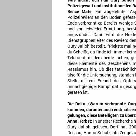
Was macht den Fall Oury Jalloh
Polizeigewalt und institutionellen 
Bence Máté:
Ein abgelehnter Asy
Polizeireviers an den Boden gefess
Ende verbrennt er. Bereits wenige
und vor jedweder Ermittlung, heiß
angezündet. Dann wird die Nieders
Dienstgruppenleiter des Reviers de
Oury Jalloh bestellt. “Piekste mal 
du Scheiße, da finde ich immer keine
Telefonat, in dem beide lachen, ge
diese Elemente des Geschehens mög
Rassismus hin. Ob dies tatsächlich 
also für die Untersuchung, standen 
Stelle ist ein Freund des Opfe
unnachgiebiger Kampf dafür gesorgt 
geraten ist.
Die Doku «Warum verbrannte Oury
kommen, darunter auch erstmals ein
gelungen, diese Beteiligten zu überz
Anna Herbst:
In unserer Recherche h
Oury Jalloh gelesen. Dort hat 200
Dessau, Hanno Schulz, als Zeuge au