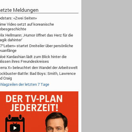
etzte Meldungen
dstars: «Zwei Seiten»
ime Video setzt auf koreanische
ebesgeschichte
lix Hellmann: ‚Humor öffnet das Herz für die
agik dahinter‘
7°Leben» startet Dreiteiler über persönliche
euanfänge
loé Kardashian lädt zum Blick hinter die
lissen ihres Freundeskreises
erra X» beleuchtet den Wandel der Arbeitswelt
ockbuster-Battle: Bad Boys: Smith, Lawrence
d Craig
hlagzeilen der letzten 7 Tage