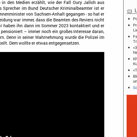
rne in den Medien erzählt, wie der Fall Oury Jalloh aus
Als Sprecher im Bund Deutscher Kriminalbeamter ist er
L
Innenminister von Sachsen-Anhalt gegangen - so hat er
Po
heidung war immer, dass die Beamten des Reviers nicht
Pr
ir haben ihn dann im Sommer 2023 kontaktiert und er
Li
st pensioniert – immer noch ein großes Interesse daran,
Fe
dern. Denn in seiner Wahrnehmung wurde die Polizei im
Tr
rteilt. Dem wollte er etwas entgegensetzen.
«3
N
Kh
Ku
«T
Bl
un
Sc