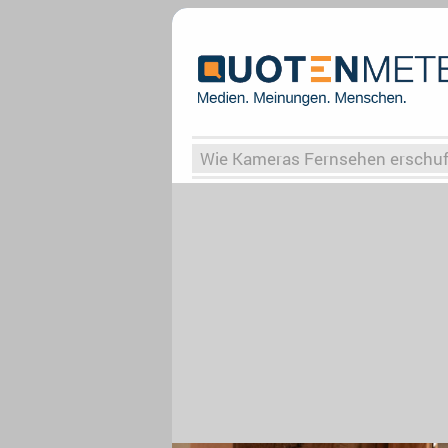
Wie Kameras Fernsehen erschu
Vergessene Serien
Von Weima
Globaler Süden
Das Ende vo
Upfronts25
AktenzeichenXY-
What the Game
Rassismus