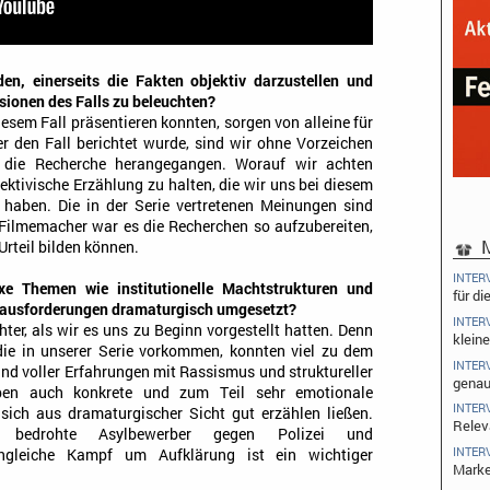
n, einerseits die Fakten objektiv darzustellen und
sionen des Falls zu beleuchten?
diesem Fall präsentieren konnten, sorgen von alleine für
r den Fall berichtet wurde, sind wir ohne Vorzeichen
 die Recherche herangegangen. Worauf wir achten
ektivische Erzählung zu halten, die wir uns bei diesem
 haben. Die in der Serie vertretenen Meinungen sind
 Filmemacher war es die Recherchen so aufzubereiten,
M
Urteil bilden können.
INTER
xe Themen wie institutionelle Machtstrukturen und
für di
rausforderungen dramaturgisch umgesetzt?
INTER
ter, als wir es uns zu Beginn vorgestellt hatten. Denn
kleine
 die in unserer Serie vorkommen, konnten viel zu dem
INTER
nd voller Erfahrungen mit Rassismus und struktureller
genau
eben auch konkrete und zum Teil sehr emotionale
INTER
sich aus dramaturgischer Sicht gut erzählen ließen.
Relev
g bedrohte Asylbewerber gegen Polizei und
INTER
ungleiche Kampf um Aufklärung ist ein wichtiger
Marke