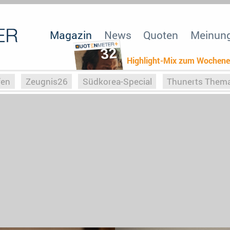
Magazin
News
Quoten
Meinun
32
Highlight-Mix zum Wochen
fen
Zeugnis26
Südkorea-Special
Thunerts Them
r zu Hitler
Die Serientheorie
Faszination Horrorfil
n
Halloweeen
Weihnachts-Special
ZeugUpfronts
Special
Buchclub
Heim-EM
Screenforce25
Po
Buchclub
YouTuber
eSport im TV
Screenforce