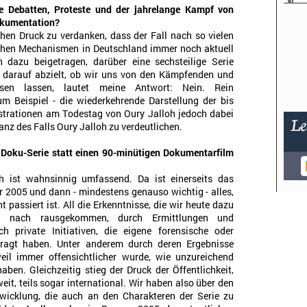
che Debatten, Proteste und der jahrelange Kampf von
Dokumentation?
chen Druck zu verdanken, dass der Fall nach so vielen
ischen Mechanismen in Deutschland immer noch aktuell
h dazu beigetragen, darüber eine sechsteilige Serie
 darauf abzielt, ob wir uns von den Kämpfenden und
ussen lassen, lautet meine Antwort: Nein. Rein
m Beispiel - die wiederkehrende Darstellung der bis
nstrationen am Todestag von Oury Jalloh jedoch dabei
anz des Falls Oury Jalloh zu verdeutlichen.
 Doku-Serie statt einen 90-minütigen Dokumentarfilm
oh ist wahnsinnig umfassend. Da ist einerseits das
 2005 und dann - mindestens genauso wichtig - alles,
 passiert ist. All die Erkenntnisse, die wir heute dazu
d nach rausgekommen, durch Ermittlungen und
h private Initiativen, die eigene forensische oder
tragt haben. Unter anderem durch deren Ergebnisse
eil immer offensichtlicher wurde, wie unzureichend
haben. Gleichzeitig stieg der Druck der Öffentlichkeit,
eit, teils sogar international. Wir haben also über den
twicklung, die auch an den Charakteren der Serie zu