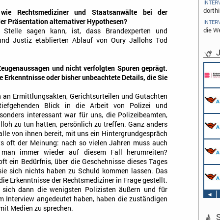
INTER
dorthi
 wie Rechtsmediziner und Staatsanwälte bei der
er Präsentation alternativer Hypothesen?
INTER
die W
 Stelle sagen kann, ist, dass Brandexperten und
und Justiz etablierten Ablauf von Oury Jallohs Tod
J
 Zeugenaussagen und nicht verfolgten Spuren geprägt.
 Erkenntnisse oder bisher unbeachtete Details, die Sie
n an Ermittlungsakten, Gerichtsurteilen und Gutachten
iefgehenden Blick in die Arbeit von Polizei und
nders interessant war für uns, die Polizeibeamten,
loh zu tun hatten, persönlich zu treffen. Ganz anders
 alle von ihnen bereit, mit uns ein Hintergrundgespräch
its oft der Meinung: nach so vielen Jahren muss auch
man immer wieder auf diesem Fall herumreiten?
oft ein Bedürfnis, über die Geschehnisse dieses Tages
s sie sich nichts haben zu Schuld kommen lassen. Das
ie Erkenntnisse der Rechtsmediziner in Frage gestellt.
 sich dann die wenigsten Polizisten äußern und für
◄
zum Interview angedeutet haben, haben die zuständigen
 mit Medien zu sprechen.
S