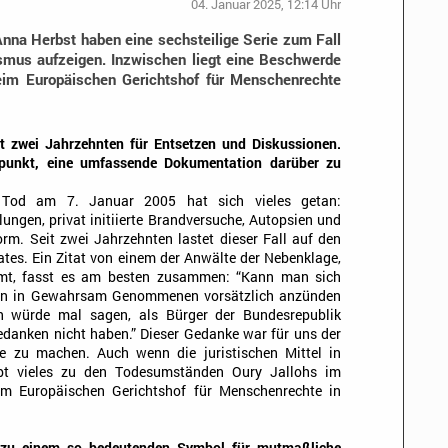
04. Januar 2025, 12:14 Uhr
nna Herbst haben eine sechsteilige Serie zum Fall
ismus aufzeigen. Inzwischen liegt eine Beschwerde
eim Europäischen Gerichtshof für Menschenrechte
ast zwei Jahrzehnten für Entsetzen und Diskussionen.
itpunkt, eine umfassende Dokumentation darüber zu
 Tod am 7. Januar 2005 hat sich vieles getan:
ungen, privat initiierte Brandversuche, Autopsien und
orm. Seit zwei Jahrzehnten lastet dieser Fall auf den
tes. Ein Zitat von einem der Anwälte der Nebenklage,
mmt, fasst es am besten zusammen: “Kann man sich
inen in Gewahrsam Genommenen vorsätzlich anzünden
 würde mal sagen, als Bürger der Bundesrepublik
anken nicht haben.” Dieser Gedanke war für uns der
e zu machen. Auch wenn die juristischen Mittel in
eibt vieles zu den Todesumständen Oury Jallohs im
eim Europäischen Gerichtshof für Menschenrechte in