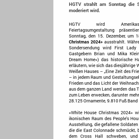
HGTV strahlt am Sonntag die S
moderiert wird.
HGTV wird Amerikas 
Feiertagsumgestaltung präsent
Sonntag, den 15. Dezember, um 
Christmas 2024»
ausstrahlt. Währe
Sondersendung wird First Lady 
Gastgebern Brian und Mika Klei
Dream Home») das historische Ha
erläutern, wie sich das diesjährig
Weißen Hauses – „Eine Zeit des Fri
– in jedem Raum und Gestaltungsel
Frieden und das Licht der Weihnacht
aus dem ganzen Land werden das Th
zum Leben erwecken, darunter mehr
28.125 Ornamente, 9.810 Fuß Band 
«White House Christmas 2024» wir
ikonischen Raum des People's House
Ausstellung, die gefallene Soldat
die die East Colonnade schmückt, b
dem Cross Hall schweben, und 