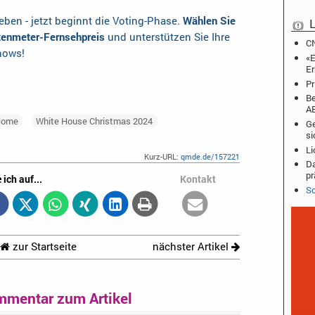
ben - jetzt beginnt die Voting-Phase.
Wählen Sie
L
otenmeter-Fernsehpreis
und unterstützen Sie Ihre
CN
shows!
«E
Er
Pr
Be
A
Home
White House Christmas 2024
Ge
si
Li
Kurz-URL:
qmde.de/157221
Da
pr
 ich auf...
Kontakt
Sc
zur Startseite
nächster Artikel
mmentar zum Artikel