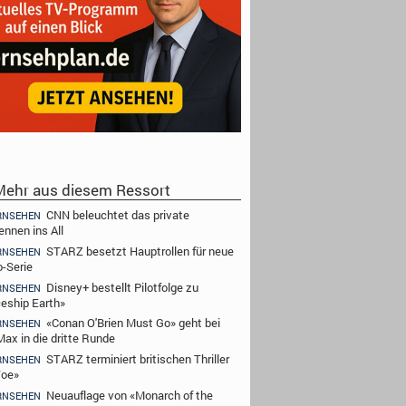
ehr aus diesem Ressort
CNN beleuchtet das private
RNSEHEN
ennen ins All
STARZ besetzt Hauptrollen für neue
RNSEHEN
-Serie
Disney+ bestellt Pilotfolge zu
RNSEHEN
eship Earth»
«Conan O'Brien Must Go» geht bei
RNSEHEN
ax in die dritte Runde
STARZ terminiert britischen Thriller
RNSEHEN
Toe»
Neuauflage von «Monarch of the
RNSEHEN