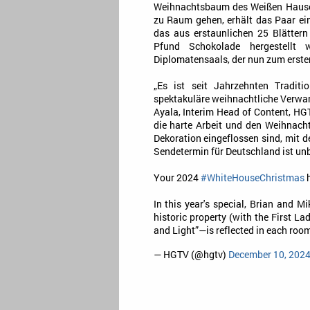
Weihnachtsbaum des Weißen Hause
zu Raum gehen, erhält das Paar ei
das aus erstaunlichen 25 Blättern
Pfund Schokolade hergestellt 
Diplomatensaals, der nun zum ersten 
„Es ist seit Jahrzehnten Tradit
spektakuläre weihnachtliche Verwa
Ayala, Interim Head of Content, HG
die harte Arbeit und den Weihnacht
Dekoration eingeflossen sind, mit de
Sendetermin für Deutschland ist un
Your 2024
#WhiteHouseChristmas
h
In this year's special, Brian and M
historic property (with the First 
and Light”—is reflected in each ro
— HGTV (@hgtv)
December 10, 202