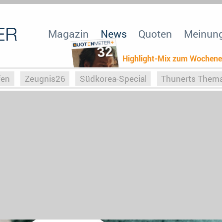
Magazin
News
Quoten
Meinun
32
Highlight-Mix zum Wochen
fen
Zeugnis26
Südkorea-Special
Thunerts Them
r zu Hitler
Die Serientheorie
Faszination Horrorfil
n
Halloweeen
Weihnachts-Special
ZeugUpfronts
Special
Buchclub
Heim-EM
Screenforce25
Po
Buchclub
YouTuber
eSport im TV
Screenforce