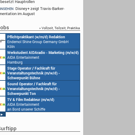
 besetzt Hauptrollen
Disney+ zeigt Travis-Barker-
RNSEHEN
entation im August
obs
» Vollzeit, Teilzeit, Praktika
Pflichtpraktikant (w/m/d) Redaktion
Endemol Shine Group Germany GmbH
Köln
Werkstudent AIDAradio - Marketing (m/w/d)
AIDA Entertainment
Hamburg
Stage Operator / Fachkraft für
Veranstaltungstechnik (m/w/d) -
Schwerpunkt Bühne
AIDA Entertainment
Sound Operator / Fachkraft für
an Bord unserer Schiffe
Veranstaltungstechnik (m/w/d) -
Schwerpunkt Ton
AIDA Entertainment
TV & Film Redakteur (m/w/d)
an Bord unserer Schiffe
AIDA Entertainment
an Bord unserer Schiffe
►
urftipp