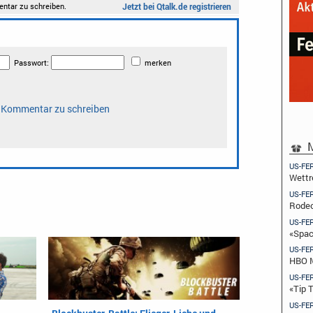
M
US-FE
Wettr
US-FE
Rodeo
US-FE
«Spac
US-FE
HBO M
US-FE
«Tip 
US-FE