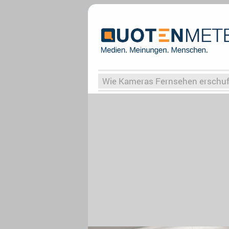
Wie Kameras Fernsehen erschu
Vergessene Serien
Von Weima
Globaler Süden
Das Ende vo
Upfronts25
AktenzeichenXY-
What the Game
Rassismus