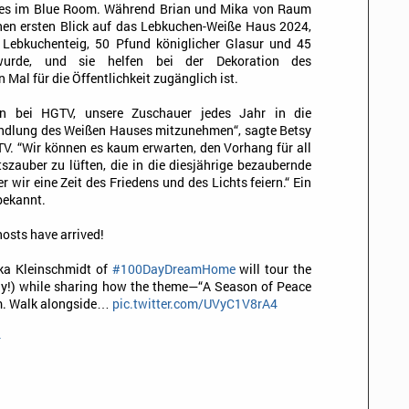
s im Blue Room. Während Brian und Mika von Raum
nen ersten Blick auf das Lebkuchen-Weiße Haus 2024,
 Lebkuchenteig, 50 Pfund königlicher Glasur und 45
wurde, und sie helfen bei der Dekoration des
Mal für die Öffentlichkeit zugänglich ist.
ion bei HGTV, unsere Zuschauer jedes Jahr in die
ndlung des Weißen Hauses mitzunehmen“, sagte Betsy
TV. “Wir können es kaum erwarten, den Vorhang für all
szauber zu lüften, die in die diesjährige bezaubernde
r wir eine Zeit des Friedens und des Lichts feiern.“ Ein
bekannt.
osts have arrived!
ika Kleinschmidt of
#100DayDreamHome
will tour the
Lady!) while sharing how the theme—“A Season of Peace
om. Walk alongside…
pic.twitter.com/UVyC1V8rA4
4