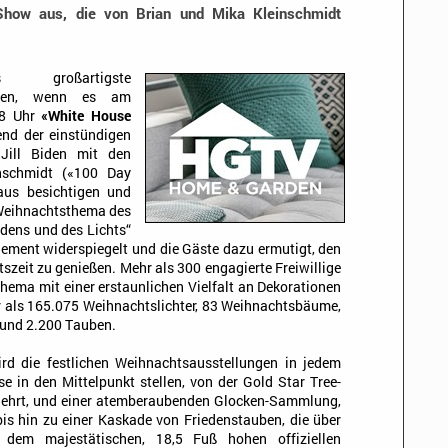
how aus, die von Brian und Mika Kleinschmidt
großartigste
ieren, wenn es am
18 Uhr
«White House
nd der einstündigen
Jill Biden mit den
nschmidt («100 Day
us besichtigen und
e Weihnachtsthema des
edens und des Lichts“
ement widerspiegelt und die Gäste dazu ermutigt, den
szeit zu genießen. Mehr als 300 engagierte Freiwillige
ema mit einer erstaunlichen Vielfalt an Dekorationen
 als 165.075 Weihnachtslichter, 83 Weihnachtsbäume,
und 2.200 Tauben.
d die festlichen Weihnachtsausstellungen in jedem
 in den Mittelpunkt stellen, von der Gold Star Tree-
en ehrt, und einer atemberaubenden Glocken-Sammlung,
is hin zu einer Kaskade von Friedenstauben, die über
dem majestätischen, 18,5 Fuß hohen offiziellen