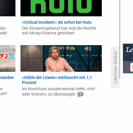
«Critical Incident»: Ab sofort bei Hulu
die
Der Streamingdienst hat sich die Rechte
udet
mit AKsay Khanna gesichert.
nächster Artikel
Jessica Alba renoviert weiter
ezember
«Höhle der Löwen» enttäuscht mit 7,1
Prozent
te
Im Anschluss wusste einmal mehr «Hot
kum?
oder Schrott» zu überzeugen.
1