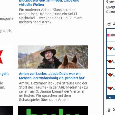
Blockbuster-Battle: Flieger, Liebe und
Glen»
virtuelle Welten
US-FE
Ein moderner Action-Klassiker, eine
Dokum
romantische Komödie und ein Sci-Fi-
Spektakel – wer kann das Publikum am
ransporte
meisten begeistern?
J
t auch,
 geht
Anton von Lucke: ‚Jacob Davis war ein
Mensch, der wahnsinnig viel probiert hat‘
ie
Am 30. Dezember ist «Levi Strauss und der
um.
Stoff der Träume» in der ARD Mediathek zu
sehen, am 3. Januar kommt der Vierteiler
im Ersten. Wir sprachen mit dem
◄
Schauspieler über seine Arbeit.
S