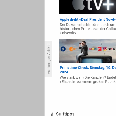
Apple dreht «Deaf President Now!»
Der Dokumentarfilm dreht sich um 
historischen Proteste an der Galla
University.
vorheriger Artikel
Das Erste fragt: ‚Wer profitiert
Primetime-Check: Dienstag, 10. D
vom großem Bluff?‘
2024
Wie stark war «Die Kanzlei»? Ende
«Elsbeth» vor einem großen Publi
Surftipps