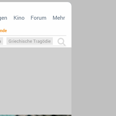
gen
Kino
Forum
Mehr
ende
a
Griechische Tragödie
m
Die Macht der KI
26
nisvergabe
dcast-Reviews
Upfronts21