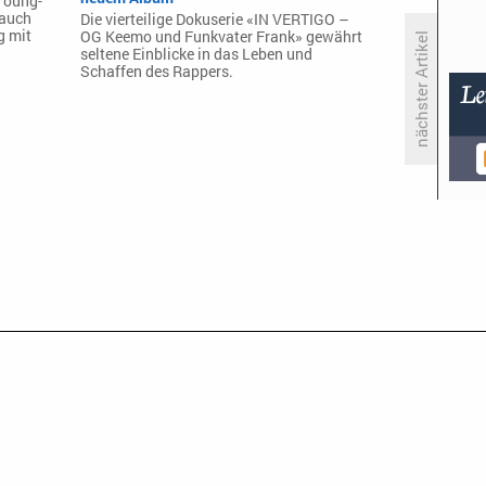
Young-
 auch
Die vierteilige Dokuserie «IN VERTIGO –
g mit
OG Keemo und Funkvater Frank» gewährt
nächster Artikel
seltene Einblicke in das Leben und
Schaffen des Rappers.
ProSiebenSat.1 sichert sich
umfangreiche Sony-Inhalte für
TV und Joyn