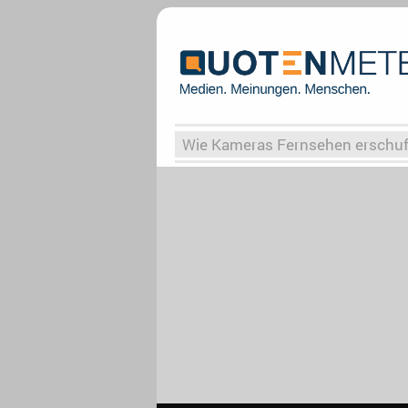
Wie Kameras Fernsehen erschu
Vergessene Serien
Von Weima
Globaler Süden
Das Ende vo
Upfronts25
AktenzeichenXY-
What the Game
Rassismus