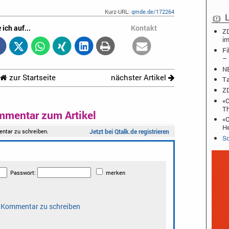
Kurz-URL:
qmde.de/172264
L
 ich auf...
Kontakt
ZD
im
Fi
– 
NB
zur Startseite
nächster Artikel
Ta
ZD
«C
T
mmentar zum Artikel
«O
He
Sc