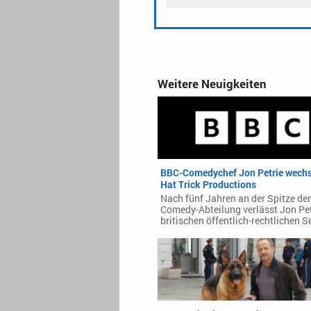
Weitere Neuigkeiten
BBC-Comedychef Jon Petrie wechs
Hat Trick Productions
Nach fünf Jahren an der Spitze de
Comedy-Abteilung verlässt Jon Pet
britischen öffentlich-rechtlichen S