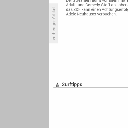
Der Streamer räumt vor allem mit 
Adult- und Comedy-Stoff ab - aber
vorheriger Artikel
das ZDF kann einen Achtungserfol
Adele Neuhauser verbuchen.
Quotencheck: «Die Stefan Raab
Show»
Surftipps