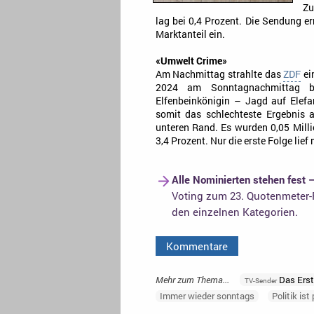
Zu
lag bei 0,4 Prozent. Die Sendung er
Marktanteil ein.
«Umwelt Crime»
Am Nachmittag strahlte das
ZDF
ei
2024 am Sonntagnachmittag be
Elfenbeinkönigin – Jagd auf Elefa
somit das schlechteste Ergebnis a
unteren Rand. Es wurden 0,05 Milli
3,4 Prozent. Nur die erste Folge lief
Alle Nominierten stehen fest 
Voting zum 23. Quotenmeter-F
den einzelnen Kategorien.
Kommentare
Mehr zum Thema...
Das Ers
TV-Sender
Immer wieder sonntags
Politik ist