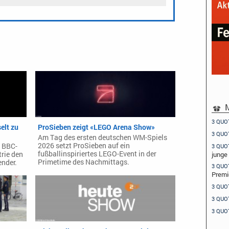
M
3 QUO
elt zu
ProSieben zeigt «LEGO Arena Show»
3 QUO
Am Tag des ersten deutschen WM-Spiels
2026 setzt ProSieben auf ein
r BBC-
3 QUO
fußballinspiriertes LEGO-Event in der
junge
rie den
Primetime des Nachmittags.
ender.
3 QUO
Premi
3 QUO
3 QUO
3 QUO