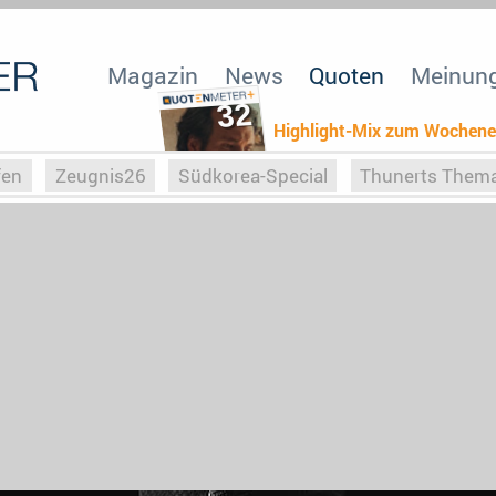
Magazin
News
Quoten
Meinun
32
Highlight-Mix zum Wochen
fen
Zeugnis26
Südkorea-Special
Thunerts Them
r zu Hitler
Die Serientheorie
Faszination Horrorfil
n
Halloweeen
Weihnachts-Special
ZeugUpfronts
Special
Buchclub
Heim-EM
Screenforce25
Po
Buchclub
YouTuber
eSport im TV
Screenforce