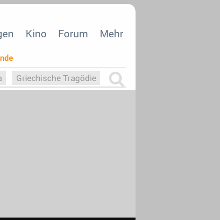
gen
Kino
Forum
Mehr
ende
a
Griechische Tragödie
m
Die Macht der KI
26
nisvergabe
dcast-Reviews
Upfronts21