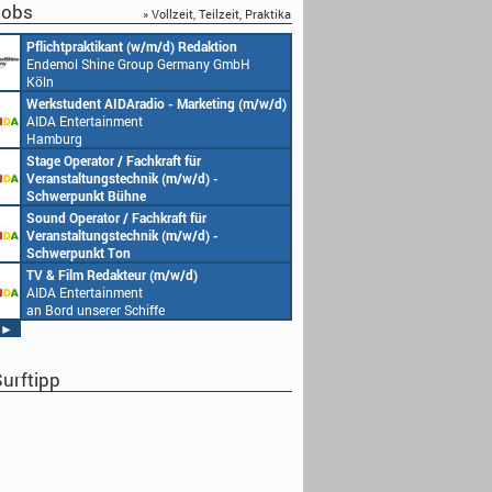
obs
» Vollzeit, Teilzeit, Praktika
Pflichtpraktikant (w/m/d) Redaktion
Endemol Shine Group Germany GmbH
Köln
Werkstudent AIDAradio - Marketing (m/w/d)
AIDA Entertainment
Hamburg
Stage Operator / Fachkraft für
Veranstaltungstechnik (m/w/d) -
Schwerpunkt Bühne
AIDA Entertainment
Sound Operator / Fachkraft für
an Bord unserer Schiffe
Veranstaltungstechnik (m/w/d) -
Schwerpunkt Ton
AIDA Entertainment
TV & Film Redakteur (m/w/d)
an Bord unserer Schiffe
AIDA Entertainment
an Bord unserer Schiffe
►
urftipp