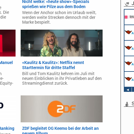
Nicht welke: «heute show»-Specials
J
sprießen wie Pilze aus dem Boden
e
. Die
Wenn der Anchor schon im Urlaub weilt,
 die
werden weite Strecken dennoch mit der
Marke bespielt.
 Manuel
«Kaulitz & Kaulitz»: Netflix nennt
Starttermin für dritte Staffel
m
Bill und Tom Kaulitz kehren im Juli mit
e-
neuen Einblicken in ihr Privatleben auf den
Equity-
Streamingdienst zurück.
◄
S
Ranking
ZDF begleitet OG Keemo bei der Arbeit an
neuem Album