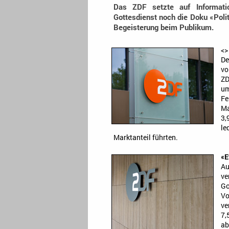
Das ZDF setzte auf Informati
Gottesdienst noch die Doku «Polit
Begeisterung beim Publikum.
<
>
De
vo
ZD
um
Fe
Ma
3,
le
Marktanteil führten.
«E
Au
ve
Go
V
ve
7,
ab