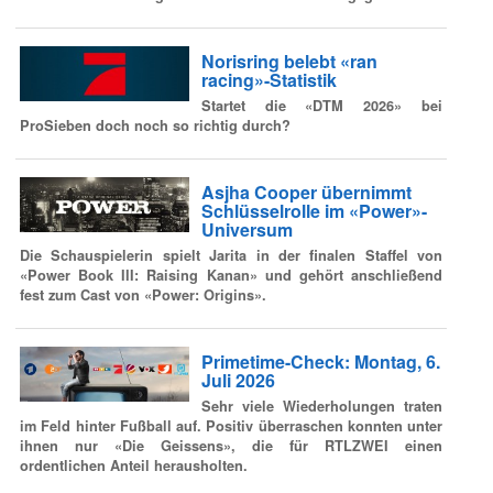
Norisring belebt «ran
racing»-Statistik
Startet die «DTM 2026» bei
ProSieben doch noch so richtig durch?
Asjha Cooper übernimmt
Schlüsselrolle im «Power»-
Universum
Die Schauspielerin spielt Jarita in der finalen Staffel von
«Power Book III: Raising Kanan» und gehört anschließend
fest zum Cast von «Power: Origins».
Primetime-Check: Montag, 6.
Juli 2026
Sehr viele Wiederholungen traten
im Feld hinter Fußball auf. Positiv überraschen konnten unter
ihnen nur «Die Geissens», die für RTLZWEI einen
ordentlichen Anteil herausholten.