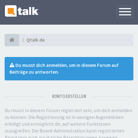
Navigati
versteck
Qtalk.de
Du musst dich anmelden, um in diesem Forum auf
Beiträge zu antworten.
KONTO ERSTELLEN
Du musst in diesem Forum registriert sein, um dich anmelden
zu können. Die Registrierung ist in wenigen Augenblicken
erledigt und ermöglicht dir, auf weitere Funktionen
zuzugreifen. Die Board-Administration kann registrierten
Benutzern auch zusätzliche Berechtigungen zuweisen.