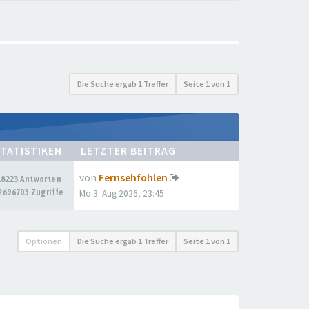
Die Suche ergab 1 Treffer
Seite
1
von
1
TATISTIKEN
LETZTER BEITRAG
von
Fernsehfohlen
18223 Antworten
2696703 Zugriffe
Mo 3. Aug 2026, 23:45
Optionen
Die Suche ergab 1 Treffer
Seite
1
von
1