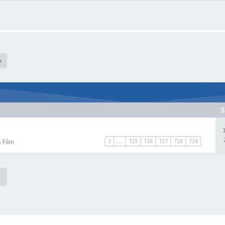
e
S
 Film
1
…
725
726
727
728
729