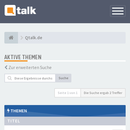
Navigati
versteck
Qtalk.de
AKTIVE THEMEN
Zur erweiterten Suche
Suche
Seite
1
von
1
Die Suche ergab 2 Treffer
THEMEN
TITEL