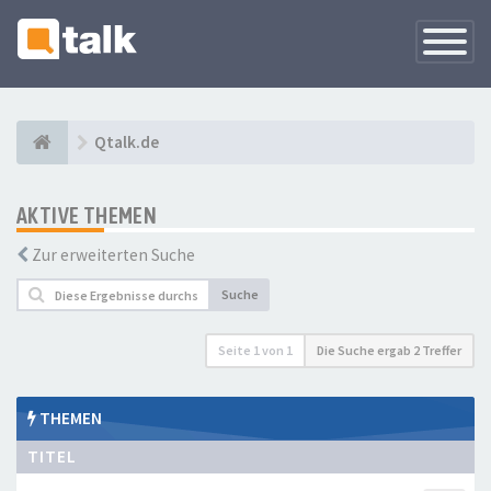
Navigati
versteck
Qtalk.de
AKTIVE THEMEN
Zur erweiterten Suche
Suche
Seite
1
von
1
Die Suche ergab 2 Treffer
THEMEN
TITEL