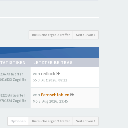
Die Suche ergab 2 Treffer
Seite
1
von
1
TATISTIKEN
LETZTER BEITRAG
von
redlock
2236 Antworten
1016133 Zugriffe
So 9. Aug 2026, 08:22
von
Fernsehfohlen
18223 Antworten
2701524 Zugriffe
Mo 3. Aug 2026, 23:45
Optionen
Die Suche ergab 2 Treffer
Seite
1
von
1