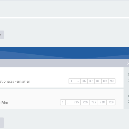
e
S
nationales Fernsehen
1
…
86
87
88
89
90
 Film
1
…
725
726
727
728
729