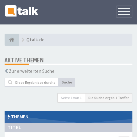
Navigati
versteck
Qtalk.de
AKTIVE THEMEN
Zur erweiterten Suche
Suche
Seite
1
von
1
Die Suche ergab 1 Treffer
THEMEN
TITEL