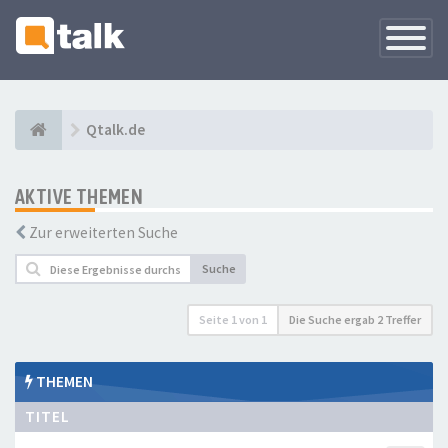
Navigati
versteck
Qtalk.de
AKTIVE THEMEN
Zur erweiterten Suche
Suche
Seite
1
von
1
Die Suche ergab 2 Treffer
THEMEN
TITEL