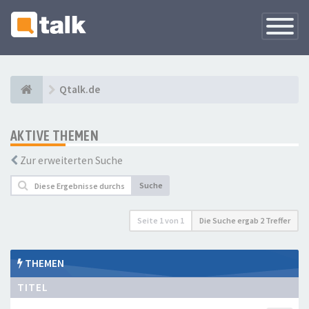
Navigati
versteck
Qtalk.de
AKTIVE THEMEN
Zur erweiterten Suche
Suche
Seite
1
von
1
Die Suche ergab 2 Treffer
THEMEN
TITEL