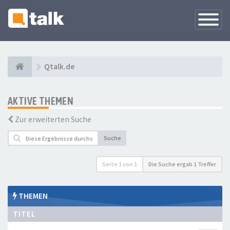
Navigati
versteck
Qtalk.de
AKTIVE THEMEN
Zur erweiterten Suche
Suche
Seite
1
von
1
Die Suche ergab 1 Treffer
THEMEN
TITEL