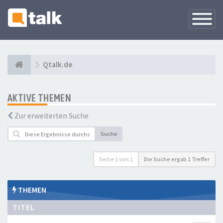
Navigati
versteck
Qtalk.de
AKTIVE THEMEN
Zur erweiterten Suche
Suche
Seite
1
von
1
Die Suche ergab 1 Treffer
THEMEN
TITEL