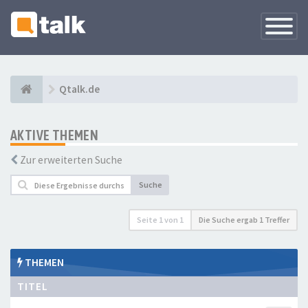
Navigati
versteck
Qtalk.de
AKTIVE THEMEN
Zur erweiterten Suche
Suche
Seite
1
von
1
Die Suche ergab 1 Treffer
THEMEN
TITEL