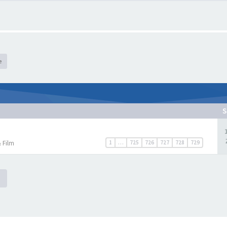
e
S
 Film
1
…
725
726
727
728
729