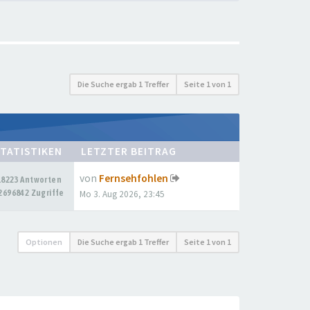
Die Suche ergab 1 Treffer
Seite
1
von
1
TATISTIKEN
LETZTER BEITRAG
von
Fernsehfohlen
18223 Antworten
2696842 Zugriffe
Mo 3. Aug 2026, 23:45
Optionen
Die Suche ergab 1 Treffer
Seite
1
von
1