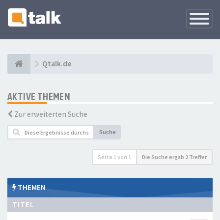
Navigati
versteck
Qtalk.de
AKTIVE THEMEN
Zur erweiterten Suche
Suche
Seite
1
von
1
Die Suche ergab 2 Treffer
THEMEN
TITEL