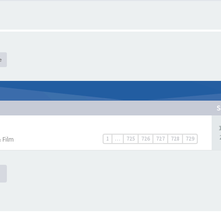
e
S
 Film
1
…
725
726
727
728
729