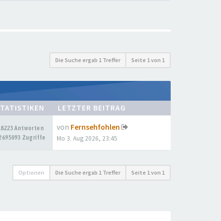
Die Suche ergab 1 Treffer
Seite
1
von
1
TATISTIKEN
LETZTER BEITRAG
von
Fernsehfohlen
18223 Antworten
2695093 Zugriffe
Mo 3. Aug 2026, 23:45
Optionen
Die Suche ergab 1 Treffer
Seite
1
von
1