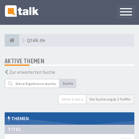
Navigati
versteck
Qtalk.de
AKTIVE THEMEN
Zur erweiterten Suche
Suche
Seite
1
von
1
Die Suche ergab 2 Treffer
THEMEN
TITEL