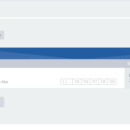
e
S
 Film
1
…
725
726
727
728
729