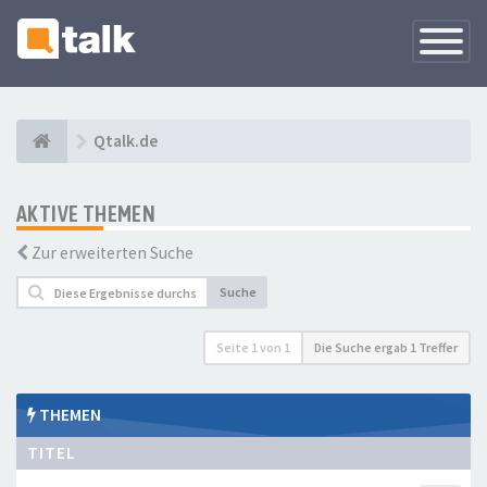
Navigati
versteck
Qtalk.de
AKTIVE THEMEN
Zur erweiterten Suche
Suche
Seite
1
von
1
Die Suche ergab 1 Treffer
THEMEN
TITEL