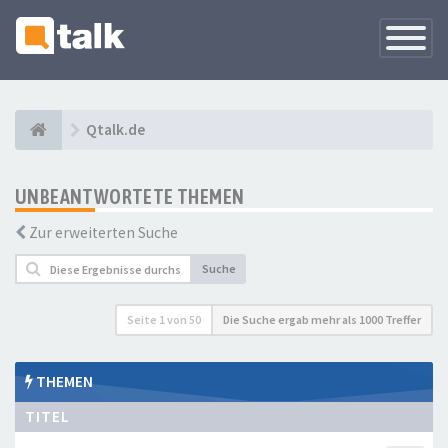
Navigati
versteck
Qtalk.de
UNBEANTWORTETE THEMEN
Zur erweiterten Suche
Suche
Seite
1
von
50
Die Suche ergab mehr als 1000 Treffer
THEMEN
TITEL