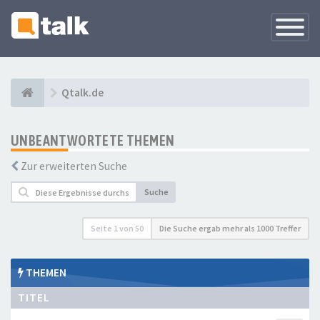
Navigati
versteck
Qtalk.de
UNBEANTWORTETE THEMEN
Zur erweiterten Suche
Suche
Seite
1
von
50
Die Suche ergab mehr als 1000 Treffer
THEMEN
TITEL