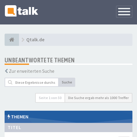
Navigati
versteck
Qtalk.de
UNBEANTWORTETE THEMEN
Zur erweiterten Suche
Suche
Seite
1
von
50
Die Suche ergab mehr als 1000 Treffer
THEMEN
TITEL