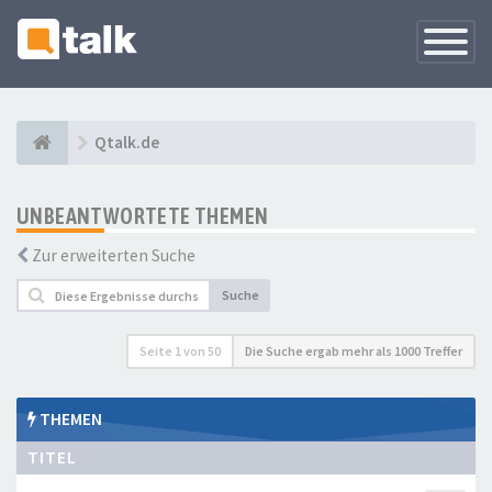
Navigati
versteck
Qtalk.de
UNBEANTWORTETE THEMEN
Zur erweiterten Suche
Suche
Seite
1
von
50
Die Suche ergab mehr als 1000 Treffer
THEMEN
TITEL