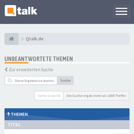
Navigati
versteck
Qtalk.de
UNBEANTWORTETE THEMEN
Zur erweiterten Suche
Suche
Seite
1
von
50
Die Suche ergab mehr als 1000 Treffer
THEMEN
TITEL