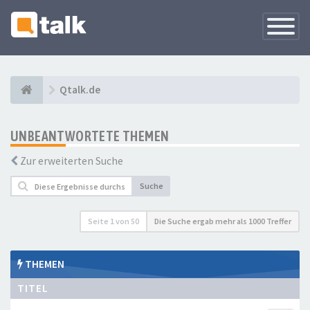
Navigati
versteck
Qtalk.de
UNBEANTWORTETE THEMEN
Zur erweiterten Suche
Suche
Seite
1
von
50
Die Suche ergab mehr als 1000 Treffer
THEMEN
TITEL