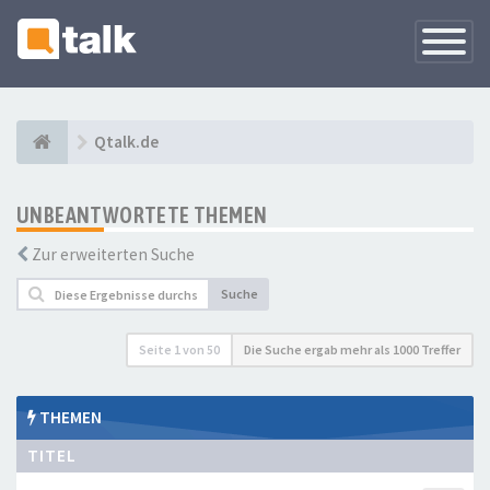
Navigati
versteck
Qtalk.de
UNBEANTWORTETE THEMEN
Zur erweiterten Suche
Suche
Seite
1
von
50
Die Suche ergab mehr als 1000 Treffer
THEMEN
TITEL