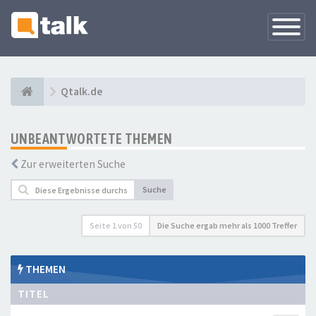
Navigati
versteck
Qtalk.de
UNBEANTWORTETE THEMEN
Zur erweiterten Suche
Suche
Seite
1
von
50
Die Suche ergab mehr als 1000 Treffer
THEMEN
TITEL