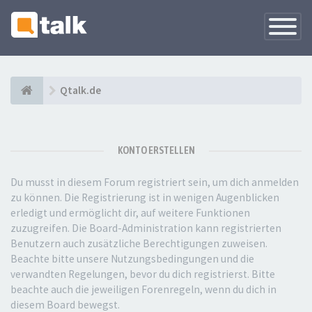
Navigati
versteck
Qtalk.de
KONTO ERSTELLEN
Du musst in diesem Forum registriert sein, um dich anmelden
zu können. Die Registrierung ist in wenigen Augenblicken
erledigt und ermöglicht dir, auf weitere Funktionen
zuzugreifen. Die Board-Administration kann registrierten
Benutzern auch zusätzliche Berechtigungen zuweisen.
Beachte bitte unsere Nutzungsbedingungen und die
verwandten Regelungen, bevor du dich registrierst. Bitte
beachte auch die jeweiligen Forenregeln, wenn du dich in
diesem Board bewegst.