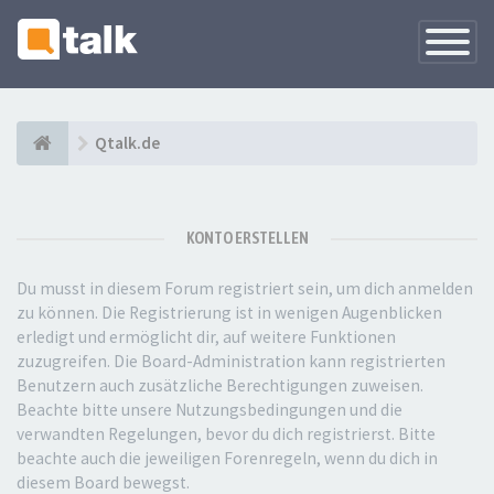
Navigati
versteck
Qtalk.de
KONTO ERSTELLEN
Du musst in diesem Forum registriert sein, um dich anmelden
zu können. Die Registrierung ist in wenigen Augenblicken
erledigt und ermöglicht dir, auf weitere Funktionen
zuzugreifen. Die Board-Administration kann registrierten
Benutzern auch zusätzliche Berechtigungen zuweisen.
Beachte bitte unsere Nutzungsbedingungen und die
verwandten Regelungen, bevor du dich registrierst. Bitte
beachte auch die jeweiligen Forenregeln, wenn du dich in
diesem Board bewegst.