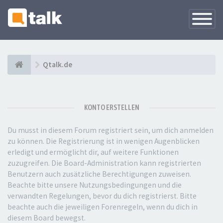
Navigati
versteck
Qtalk.de
KONTO ERSTELLEN
Du musst in diesem Forum registriert sein, um dich anmelden
zu können. Die Registrierung ist in wenigen Augenblicken
erledigt und ermöglicht dir, auf weitere Funktionen
zuzugreifen. Die Board-Administration kann registrierten
Benutzern auch zusätzliche Berechtigungen zuweisen.
Beachte bitte unsere Nutzungsbedingungen und die
verwandten Regelungen, bevor du dich registrierst. Bitte
beachte auch die jeweiligen Forenregeln, wenn du dich in
diesem Board bewegst.