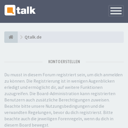
Navigati
versteck
Qtalk.de
KONTO ERSTELLEN
Du musst in diesem Forum registriert sein, um dich anmelden
zu können. Die Registrierung ist in wenigen Augenblicken
erledigt und ermöglicht dir, auf weitere Funktionen
zuzugreifen. Die Board-Administration kann registrierten
Benutzern auch zusätzliche Berechtigungen zuweisen.
Beachte bitte unsere Nutzungsbedingungen und die
verwandten Regelungen, bevor du dich registrierst. Bitte
beachte auch die jeweiligen Forenregeln, wenn du dich in
diesem Board bewegst.