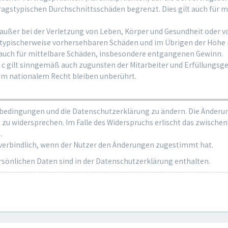
tragstypischen Durchschnittsschäden begrenzt. Dies gilt auch für 
ußer bei der Verletzung von Leben, Körper und Gesundheit oder v
ss typischerweise vorhersehbaren Schäden und im Übrigen der Höhe 
 auch für mittelbare Schäden, insbesondere entgangenen Gewinn.
c gilt sinngemäß auch zugunsten der Mitarbeiter und Erfüllungsgeh
em nationalem Recht bleiben unberührt.
sbedingungen und die Datenschutzerklärung zu ändern. Die Änderun
n zu widersprechen. Im Falle des Widerspruchs erlischt das zwisc
.
 verbindlich, wenn der Nutzer den Änderungen zugestimmt hat.
önlichen Daten sind in der Datenschutzerklärung enthalten.