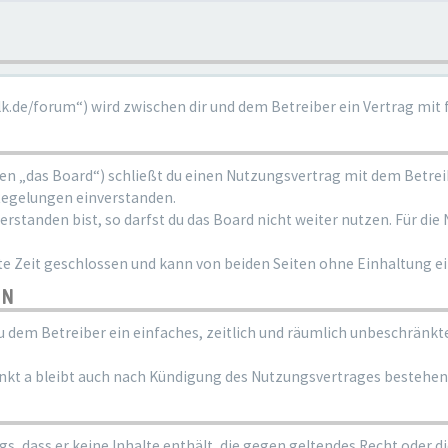
alk.de/forum“) wird zwischen dir und dem Betreiber ein Vertrag mi
den „das Board“) schließt du einen Nutzungsvertrag mit dem Betre
Regelungen einverstanden.
standen bist, so darfst du das Board nicht weiter nutzen. Für die 
 Zeit geschlossen und kann von beiden Seiten ohne Einhaltung ein
EN
 du dem Betreiber ein einfaches, zeitlich und räumlich unbeschränkt
nkt a bleibt auch nach Kündigung des Nutzungsvertrages bestehen
ags, dass er keine Inhalte enthält, die gegen geltendes Recht oder d