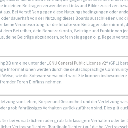
die in deinen Beiträgen verwendeten Links und Bilder zu setzen bzw
ht aus. Bei Verstößen gegen diese Nutzungsbedingungen oder ande
oder dauerhaft von der Nutzung dieses Boards ausschließen und dir
 keine Verantwortung für die Inhalte von Beiträgen übernimmt, die e
 dem Betreiber, dein Benutzerkonto, Beiträge und Funktionen jede
s, deine Beiträge abzuändern, sofern sie gegen o. g. Regeln verst
phpBB um eine unter der „
GNU General Public License v2
“ (GPL) be
ge Informationen werden durch die deutschsprachige Community 
nd Weise, wie die Software verwendet wird. Sie können insbesonder
 fremder Foren Einfluss nehmen.
rletzung von Leben, Körper und Gesundheit und der Verletzung wese
 oder grob fahrlässiges Verhalten zurückzuführen sind. Dies gilt a
ußer bei vorsätzlichem oder grob fahrlässigem Verhalten oder bei
icher Vertragspflichten (Kardinalpflichten) auf die bei Vertrags