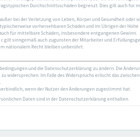
tragstypischen Durchschnittsschäden begrenzt. Dies gilt auch für 
ußer bei der Verletzung von Leben, Körper und Gesundheit oder v
ss typischerweise vorhersehbaren Schäden und im Übrigen der Höhe 
 auch für mittelbare Schäden, insbesondere entgangenen Gewinn.
c gilt sinngemäß auch zugunsten der Mitarbeiter und Erfüllungsgeh
em nationalem Recht bleiben unberührt.
sbedingungen und die Datenschutzerklärung zu ändern. Die Änderun
n zu widersprechen. Im Falle des Widerspruchs erlischt das zwisc
.
 verbindlich, wenn der Nutzer den Änderungen zugestimmt hat.
önlichen Daten sind in der Datenschutzerklärung enthalten.