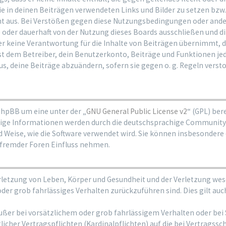
die in deinen Beiträgen verwendeten Links und Bilder zu setzen bzw
ht aus. Bei Verstößen gegen diese Nutzungsbedingungen oder ande
oder dauerhaft von der Nutzung dieses Boards ausschließen und dir
 keine Verantwortung für die Inhalte von Beiträgen übernimmt, die e
 dem Betreiber, dein Benutzerkonto, Beiträge und Funktionen jede
s, deine Beiträge abzuändern, sofern sie gegen o. g. Regeln verst
phpBB um eine unter der „
GNU General Public License v2
“ (GPL) be
ge Informationen werden durch die deutschsprachige Community 
nd Weise, wie die Software verwendet wird. Sie können insbesonder
 fremder Foren Einfluss nehmen.
rletzung von Leben, Körper und Gesundheit und der Verletzung wese
 oder grob fahrlässiges Verhalten zurückzuführen sind. Dies gilt a
ußer bei vorsätzlichem oder grob fahrlässigem Verhalten oder bei
icher Vertragspflichten (Kardinalpflichten) auf die bei Vertrags