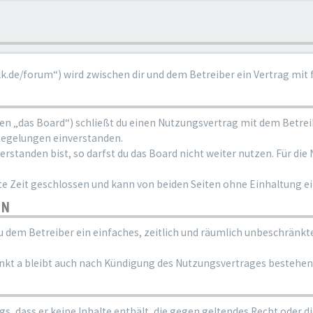
alk.de/forum“) wird zwischen dir und dem Betreiber ein Vertrag mi
den „das Board“) schließt du einen Nutzungsvertrag mit dem Betre
Regelungen einverstanden.
standen bist, so darfst du das Board nicht weiter nutzen. Für die 
 Zeit geschlossen und kann von beiden Seiten ohne Einhaltung ein
EN
 du dem Betreiber ein einfaches, zeitlich und räumlich unbeschränkt
nkt a bleibt auch nach Kündigung des Nutzungsvertrages bestehen
ags, dass er keine Inhalte enthält, die gegen geltendes Recht oder d