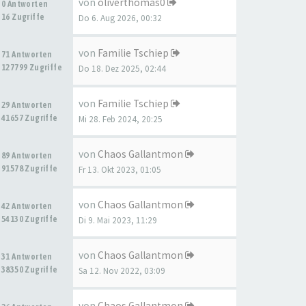
von
oliverthomas0
0 Antworten
16 Zugriffe
Do 6. Aug 2026, 00:32
von
Familie Tschiep
71 Antworten
127799 Zugriffe
Do 18. Dez 2025, 02:44
von
Familie Tschiep
29 Antworten
41657 Zugriffe
Mi 28. Feb 2024, 20:25
von
Chaos Gallantmon
89 Antworten
91578 Zugriffe
Fr 13. Okt 2023, 01:05
von
Chaos Gallantmon
42 Antworten
54130 Zugriffe
Di 9. Mai 2023, 11:29
von
Chaos Gallantmon
31 Antworten
38350 Zugriffe
Sa 12. Nov 2022, 03:09
von
Chaos Gallantmon