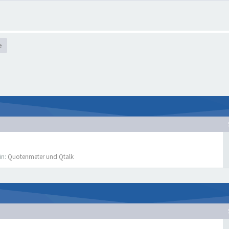
e
in:
Quotenmeter und Qtalk