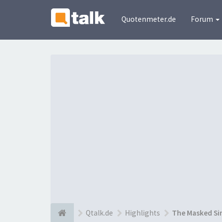
Quotenmeter.de
Forum
Qtalk.de
Highlights
The Masked Si