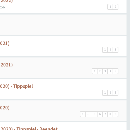
r 2022)
:56
1
2
2021)
1
2
3
r 2021)
1
2
3
4
5
020) - Tippspiel
1
2
3
2020)
1
…
5
6
7
8
9
 2020) - Tippspiel - Beendet