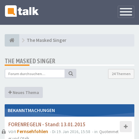
Navigati
versteck
The Masked Singer
THE MASKED SINGER
24 Themen
Neues Thema
BEKANNTMACHUNGEN
FORENREGELN - Stand: 13.01.2015
von
Fernsehfohlen
- Di 19. Jan 2016, 15:58
- in:
Quotenmet
er und Qtalk