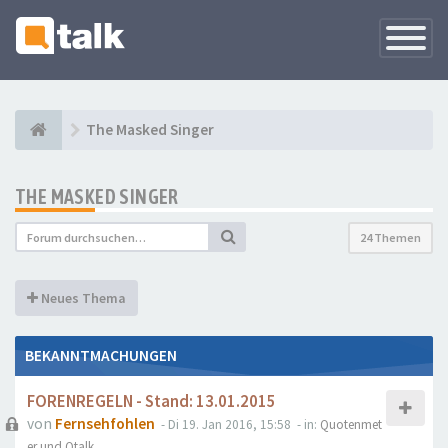
Navigati
versteck
The Masked Singer
THE MASKED SINGER
24 Themen
Neues Thema
BEKANNTMACHUNGEN
FORENREGELN - Stand: 13.01.2015
von
Fernsehfohlen
- Di 19. Jan 2016, 15:58
- in:
Quotenmet
er und Qtalk