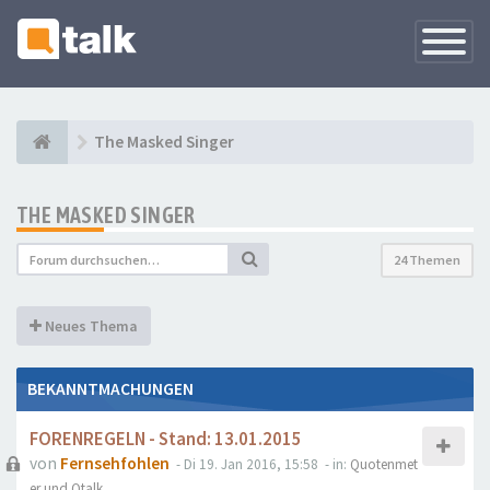
Navigati
versteck
The Masked Singer
THE MASKED SINGER
24 Themen
Neues Thema
BEKANNTMACHUNGEN
FORENREGELN - Stand: 13.01.2015
von
Fernsehfohlen
- Di 19. Jan 2016, 15:58
- in:
Quotenmet
er und Qtalk