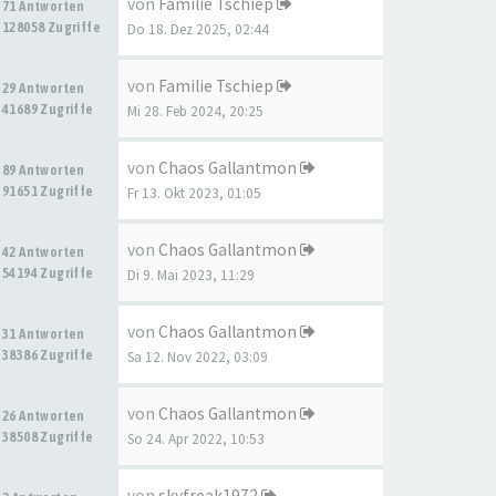
von
Familie Tschiep
71 Antworten
128058 Zugriffe
Do 18. Dez 2025, 02:44
von
Familie Tschiep
29 Antworten
41689 Zugriffe
Mi 28. Feb 2024, 20:25
von
Chaos Gallantmon
89 Antworten
91651 Zugriffe
Fr 13. Okt 2023, 01:05
von
Chaos Gallantmon
42 Antworten
54194 Zugriffe
Di 9. Mai 2023, 11:29
von
Chaos Gallantmon
31 Antworten
38386 Zugriffe
Sa 12. Nov 2022, 03:09
von
Chaos Gallantmon
26 Antworten
38508 Zugriffe
So 24. Apr 2022, 10:53
von
skyfreak1972