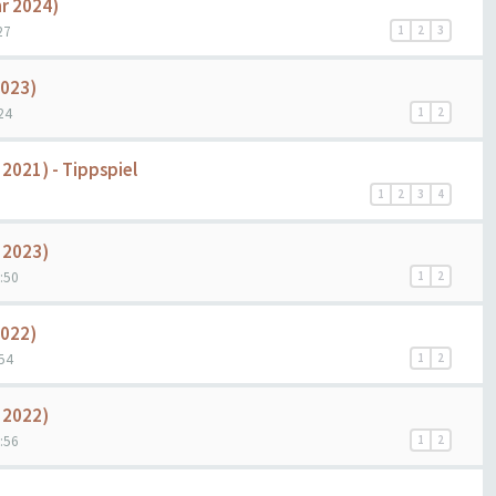
hr 2024)
27
1
2
3
2023)
24
1
2
 2021) - Tippspiel
1
2
3
4
r 2023)
:50
1
2
2022)
:54
1
2
r 2022)
:56
1
2