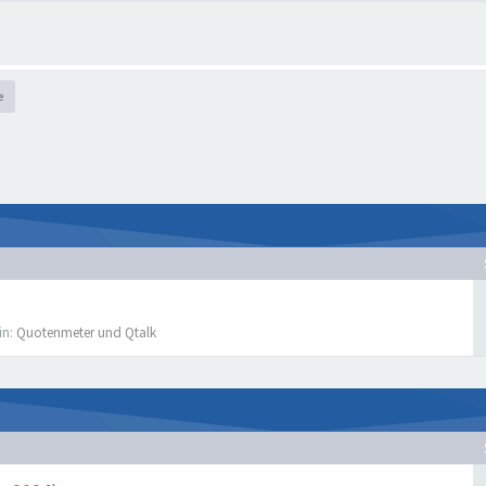
e
in:
Quotenmeter und Qtalk