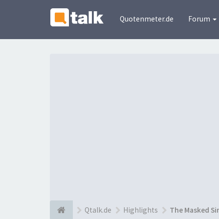
Quotenmeter.de
Forum
Qtalk.de
Highlights
The Masked Si