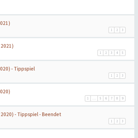
2021)
1
2
3
r 2021)
1
2
3
4
5
020) - Tippspiel
1
2
3
2020)
1
…
5
6
7
8
9
 2020) - Tippspiel - Beendet
1
2
3