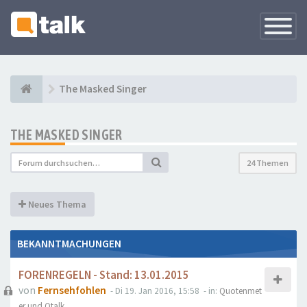
Navigati
versteck
The Masked Singer
THE MASKED SINGER
24 Themen
Neues Thema
BEKANNTMACHUNGEN
FORENREGELN - Stand: 13.01.2015
von
Fernsehfohlen
- Di 19. Jan 2016, 15:58
- in:
Quotenmet
er und Qtalk