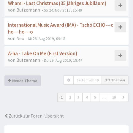
Wham! - Last Christmas (35 jähriges Jubiläum)
von
Butzemann
- So 24. Nov 2019, 15:40
International Music Award (IMA) - Tschö ECHO---c
ho---ho---o
von
Neo
- Mi 28. Aug 2019, 09:18
A-ha - Take On Me (First Version)
von
Butzemann
- Do 29. Aug 2019, 18:47
Seite
1
von
19
371 Themen
Neues Thema
1
2
3
4
5
…
19
Zurück zur Foren-Übersicht