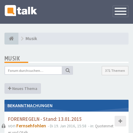
Navigati
versteck
Musik
MUSIK
371 Themen
Neues Thema
BEKANNTMACHUNGEN
FORENREGELN - Stand: 13.01.2015
von
Fernsehfohlen
- Di 19. Jan 2016, 15:58
- in:
Quotenmet
er und Qtalk