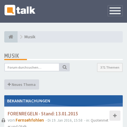
Navigati
versteck
Musik
MUSIK
371 Themen
Neues Thema
BEKANNTMACHUNGEN
FORENREGELN - Stand: 13.01.2015
von
Fernsehfohlen
- Di 19. Jan 2016, 15:58
- in:
Quotenmet
er und Qtalk