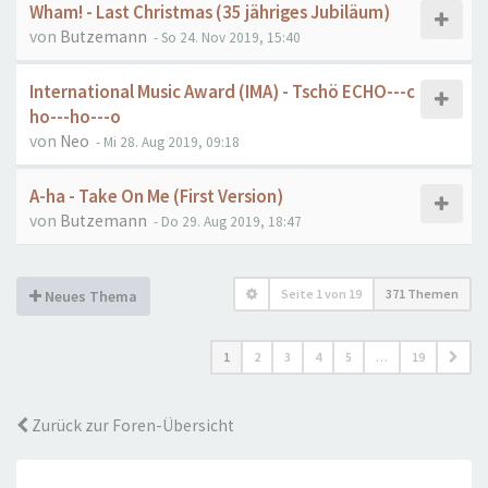
Wham! - Last Christmas (35 jähriges Jubiläum)
von
Butzemann
- So 24. Nov 2019, 15:40
International Music Award (IMA) - Tschö ECHO---c
ho---ho---o
von
Neo
- Mi 28. Aug 2019, 09:18
A-ha - Take On Me (First Version)
von
Butzemann
- Do 29. Aug 2019, 18:47
Seite
1
von
19
371 Themen
Neues Thema
1
2
3
4
5
…
19
Zurück zur Foren-Übersicht