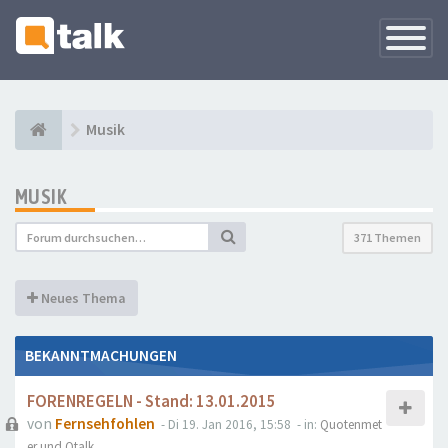
Navigati
versteck
Musik
MUSIK
371 Themen
Neues Thema
BEKANNTMACHUNGEN
FORENREGELN - Stand: 13.01.2015
von
Fernsehfohlen
- Di 19. Jan 2016, 15:58
- in:
Quotenmet
er und Qtalk