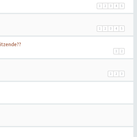
1
2
3
4
5
1
2
3
4
5
itzende??
1
2
1
2
3