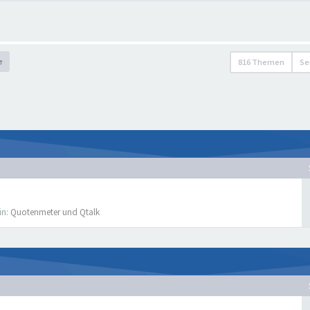
e
816 Themen
Se
in:
Quotenmeter und Qtalk