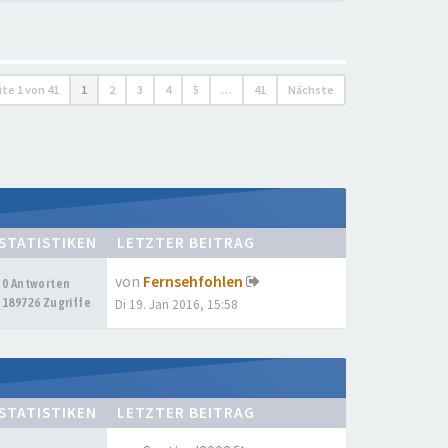
ite
1
von
41
1
2
3
4
5
…
41
Nächste
STATISTIKEN
LETZTER BEITRAG
von
Fernsehfohlen
0 Antworten
189726 Zugriffe
Di 19. Jan 2016, 15:58
STATISTIKEN
LETZTER BEITRAG