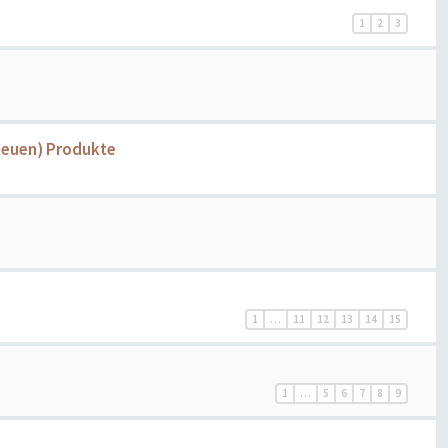
1
2
3
neuen) Produkte
1
…
11
12
13
14
15
1
…
5
6
7
8
9