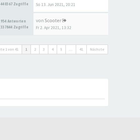
440367 Zugriffe
So 13. Jun 2021, 20:21
von
Scooter
954 Antworten
337844 Zugriffe
Fr 2. Apr 2021, 13:32
ite
1
von
41
1
2
3
4
5
…
41
Nächste