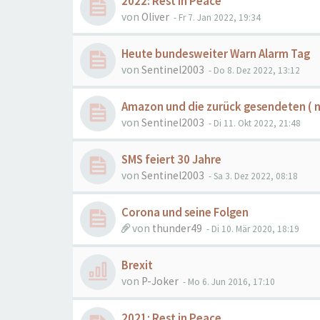
2022: Rest in Peace
von
Oliver
- Fr 7. Jan 2022, 19:34
Heute bundesweiter Warn Alarm Tag
von
Sentinel2003
- Do 8. Dez 2022, 13:12
Amazon und die zurück gesendeten ( 
von
Sentinel2003
- Di 11. Okt 2022, 21:48
SMS feiert 30 Jahre
von
Sentinel2003
- Sa 3. Dez 2022, 08:18
Corona und seine Folgen
von
thunder49
- Di 10. Mär 2020, 18:19
Brexit
von
P-Joker
- Mo 6. Jun 2016, 17:10
2021: Rest in Peace