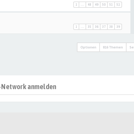
1
…
48
49
50
51
52
1
…
35
36
37
38
39
Optionen
816 Themen
Se
al-Network anmelden