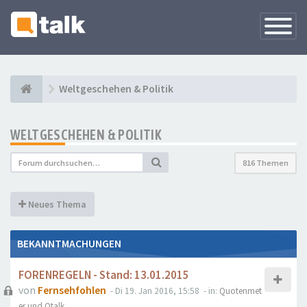
Navigati
versteck
Weltgeschehen & Politik
WELTGESCHEHEN & POLITIK
816 Themen
Neues Thema
BEKANNTMACHUNGEN
FORENREGELN - Stand: 13.01.2015
von
Fernsehfohlen
- Di 19. Jan 2016, 15:58
- in:
Quotenmet
er und Qtalk