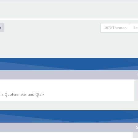
e
1070 Themen
Se
in:
Quotenmeter und Qtalk