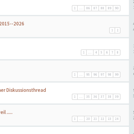
1
…
86
87
88
89
90
 2015--2026
1
2
1
…
4
5
6
7
8
1
…
95
96
97
98
99
ner Diskussionsthread
1
…
35
36
37
38
39
l .....
1
…
20
21
22
23
24