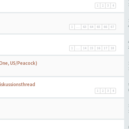
1
2
3
4
1
…
63
64
65
66
67
1
…
14
15
16
17
18
 One, US/Peacock)
iskussionsthread
1
2
3
4