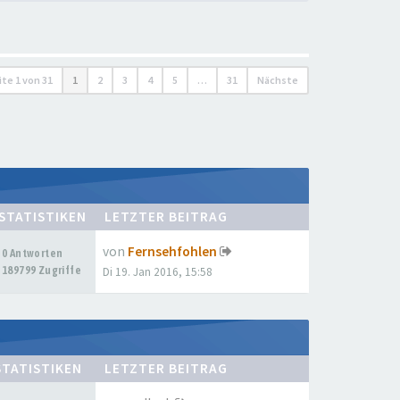
ite
1
von
31
1
2
3
4
5
…
31
Nächste
STATISTIKEN
LETZTER BEITRAG
von
Fernsehfohlen
0 Antworten
189799 Zugriffe
Di 19. Jan 2016, 15:58
STATISTIKEN
LETZTER BEITRAG