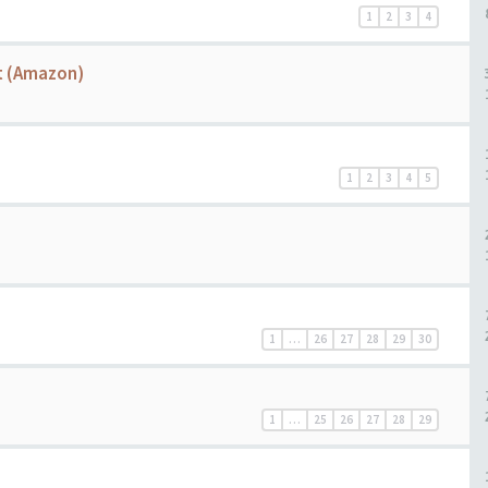
1
2
3
4
ht (Amazon)
1
2
3
4
5
1
…
26
27
28
29
30
1
…
25
26
27
28
29