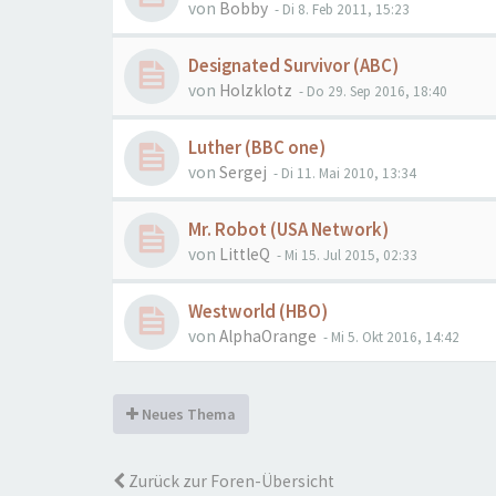
von
Bobby
- Di 8. Feb 2011, 15:23
Designated Survivor (ABC)
von
Holzklotz
- Do 29. Sep 2016, 18:40
Luther (BBC one)
von
Sergej
- Di 11. Mai 2010, 13:34
Mr. Robot (USA Network)
von
LittleQ
- Mi 15. Jul 2015, 02:33
Westworld (HBO)
von
AlphaOrange
- Mi 5. Okt 2016, 14:42
Neues Thema
Zurück zur Foren-Übersicht