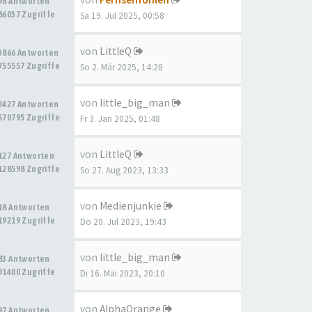
98 Antworten
86037 Zugriffe
Sa 19. Jul 2025, 00:58
von
LittleQ
3866 Antworten
755557 Zugriffe
So 2. Mär 2025, 14:28
von
little_big_man
2427 Antworten
570795 Zugriffe
Fr 3. Jan 2025, 01:48
von
LittleQ
127 Antworten
128598 Zugriffe
So 27. Aug 2023, 13:33
von
Medienjunkie
18 Antworten
19219 Zugriffe
Do 20. Jul 2023, 19:43
von
little_big_man
83 Antworten
91400 Zugriffe
Di 16. Mai 2023, 20:10
von
AlphaOrange
97 Antworten