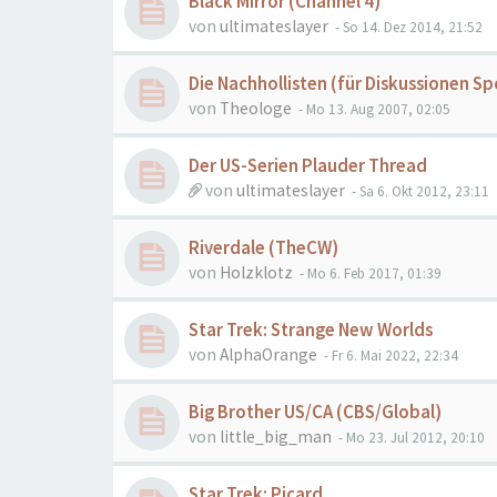
Black Mirror (Channel 4)
von
ultimateslayer
- So 14. Dez 2014, 21:52
Die Nachhollisten (für Diskussionen S
von
Theologe
- Mo 13. Aug 2007, 02:05
Der US-Serien Plauder Thread
von
ultimateslayer
- Sa 6. Okt 2012, 23:11
Riverdale (TheCW)
von
Holzklotz
- Mo 6. Feb 2017, 01:39
Star Trek: Strange New Worlds
von
AlphaOrange
- Fr 6. Mai 2022, 22:34
Big Brother US/CA (CBS/Global)
von
little_big_man
- Mo 23. Jul 2012, 20:10
Star Trek: Picard