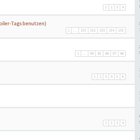
1
2
3
4
poiler-Tags benutzen)
1
…
151
152
153
154
155
1
…
94
95
96
97
98
1
2
3
4
5
6
1
2
3
4