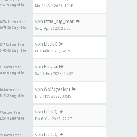
77679 Zugriffe
Mo 24. Apr 2023, 13:41
von
little_big_man
1674 Antworten
407510 Zugriffe
Sa 1. Apr 2023, 22:58
von
LittleQ
427 Antworten
240542 Zugriffe
Fr 3. Mär 2023, 14:15
von
Nataku
11 Antworten
14030 Zugriffe
Sa 18. Feb 2023, 15:02
von
Wolfsgesicht
90 Antworten
83732 Zugriffe
Di 8. Nov 2022, 03:45
von
LittleQ
7 Antworten
12544 Zugriffe
Do 6. Okt 2022, 22:27
von
LittleQ
85 Antworten