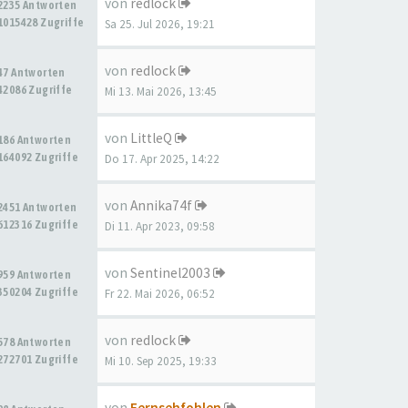
von
redlock
2235 Antworten
1015428 Zugriffe
Sa 25. Jul 2026, 19:21
von
redlock
47 Antworten
42086 Zugriffe
Mi 13. Mai 2026, 13:45
von
LittleQ
186 Antworten
164092 Zugriffe
Do 17. Apr 2025, 14:22
von
Annika74f
2451 Antworten
612316 Zugriffe
Di 11. Apr 2023, 09:58
von
Sentinel2003
959 Antworten
350204 Zugriffe
Fr 22. Mai 2026, 06:52
von
redlock
578 Antworten
272701 Zugriffe
Mi 10. Sep 2025, 19:33
von
Fernsehfohlen