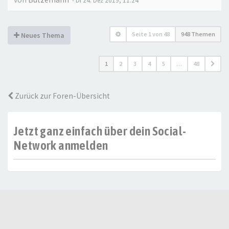
- Di 24. Dez 2019, 11:24
Seite
1
von
48
948 Themen
Neues Thema
1
2
3
4
5
…
48
Zurück zur Foren-Übersicht
Jetzt ganz einfach über dein Social-
Network anmelden