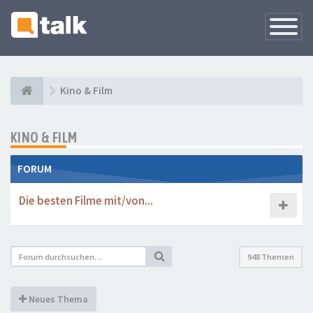
Navigati
versteck
Kino & Film
KINO & FILM
FORUM
Die besten Filme mit/von...
948 Themen
Neues Thema