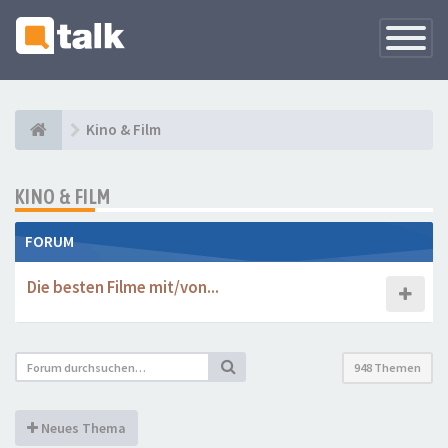
Navigati
versteck
Kino & Film
KINO & FILM
FORUM
Die besten Filme mit/von...
948 Themen
Neues Thema