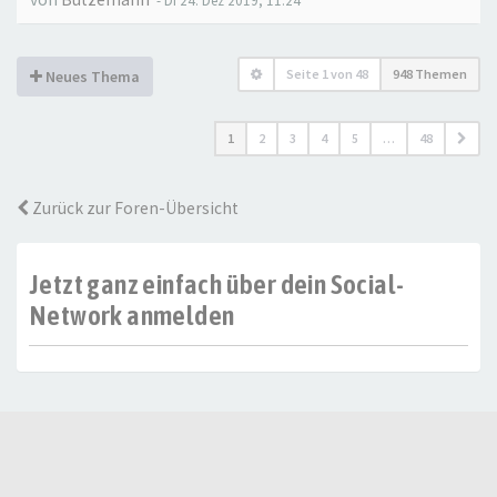
- Di 24. Dez 2019, 11:24
Seite
1
von
48
948 Themen
Neues Thema
1
2
3
4
5
…
48
Zurück zur Foren-Übersicht
Jetzt ganz einfach über dein Social-
Network anmelden