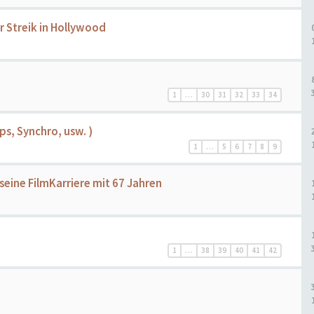
 Streik in Hollywood
1
…
30
31
32
33
34
ps, Synchro, usw. )
1
…
5
6
7
8
9
seine FilmKarriere mit 67 Jahren
1
…
38
39
40
41
42