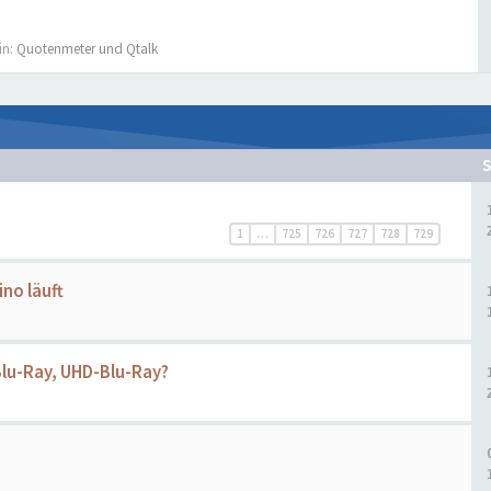
in:
Quotenmeter und Qtalk
1
…
725
726
727
728
729
no läuft
 Blu-Ray, UHD-Blu-Ray?