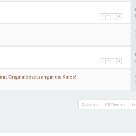
1
2
3
4
1
2
3
4
it Originalbesetzung in die Kinos!
Optionen
948 Themen
Se