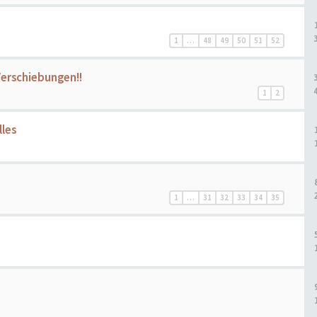
1
…
48
49
50
51
52
 Verschiebungen!!
1
2
lles
1
…
31
32
33
34
35