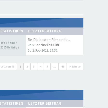
STATISTIKEN
LETZTER BEITRAG
Re: Die besten Filme mit Tom …
136 Themen
von
Sentinel2003
2165 Beiträge
Do 2. Feb 2023, 17:56
ite
1
von
48
1
2
3
4
5
…
48
Nächste
STATISTIKEN
LETZTER BEITRAG